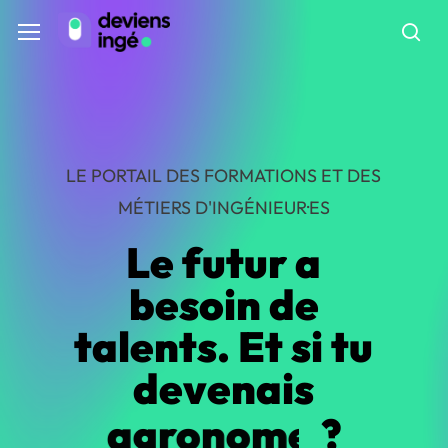
Skip
Menu
Menu
to
sea
main
content
LE
PORTAIL
DES
FORMATIONS
ET
DES
MÉTIERS
D'INGÉNIEUR·ES
Le
futur
a
besoin
de
talents. Et
si
tu
devenais
agronome
?