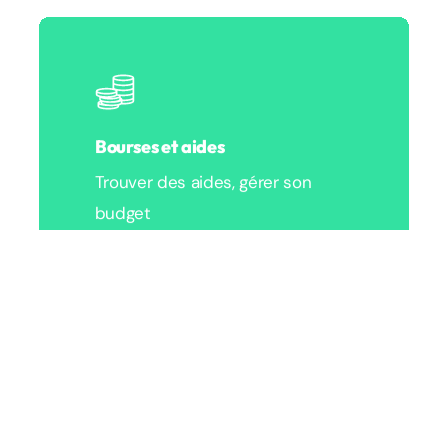
bien plus que les cours :
associations, sport,
logement, entraide…
Tu construis ton avenir
tout en créant tes plus
beaux souvenirs. Réussir
ses études, c’est
aussi trouver son équilibre
et valoriser
sa
différence.