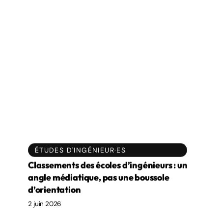
:
un
angle
médiatique,
pas
une
boussole
ÉTUDES D'INGÉNIEUR·ES
d’orientation
Classements des écoles d’ingénieurs : un
angle médiatique, pas une boussole
d’orientation
2 juin 2026
Pourquoi