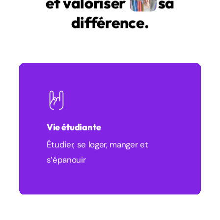
La vie étudiante
en
école d’ingénieur·e, c’est