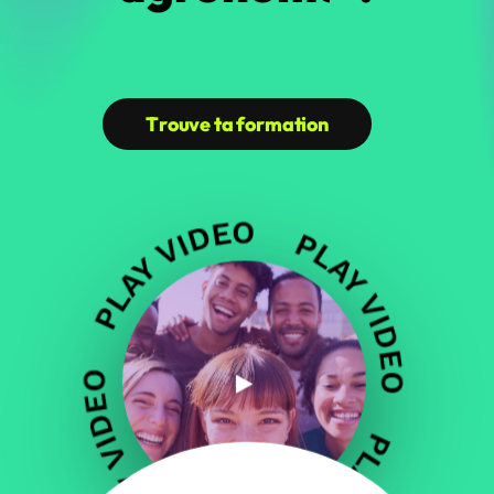
T
r
o
u
v
e
t
a
f
o
r
m
a
t
i
o
n