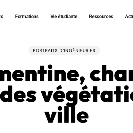
rs
Formations
Vie étudiante
Ressources
Act
er
PORTRAITS D’INGÉNIEUR·ES
mentine, cha
udes végétati
ville