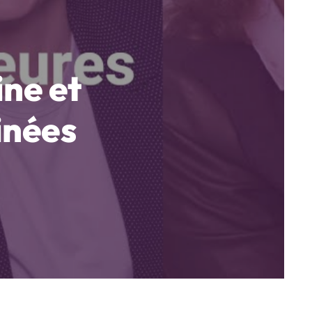
ne et
inées