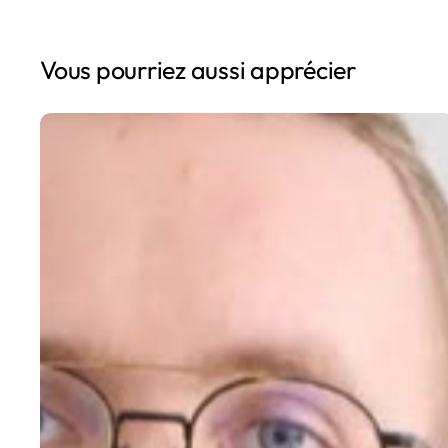
Vous pourriez aussi apprécier
Simon,
chargé
de
projet
Bâtiment
Environnement
en
Agriculture