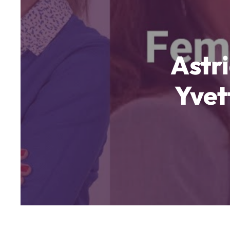
Astr
Yvet