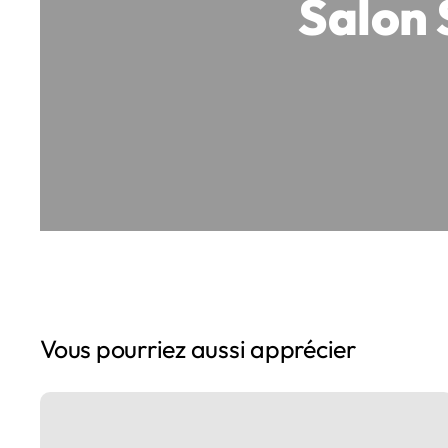
Salon
Vous pourriez aussi apprécier
Salon
Studyrama