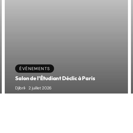
Transparence
e de la
Mentions légales
ÉVÈNEMENTS
sparente.
Salon de l’Étudiant Déclic à Paris
Politique de confidentialité
la référence fiable et
Djibril
2 juillet 2026
Cookies
A propos
Partenaires