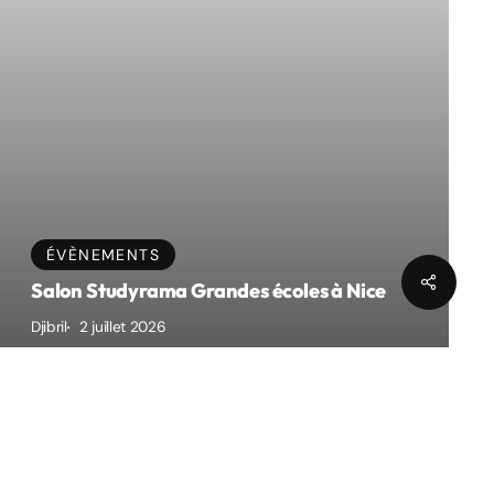
Communauté
Instagram
ÉVÈNEMENTS
Partage
Tik Tok
Salon Studyrama Grandes écoles à Nice
Linkedin
Djibril
2 juillet 2026