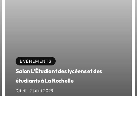
Transparence
e de la
ÉVÈNEMENTS
Mentions légales
Salon L’Étudiant des lycéens et des
sparente.
étudiants à La Rochelle
Politique de confidentialité
la référence fiable et
Djibril
2 juillet 2026
Cookies
A propos
Partenaires