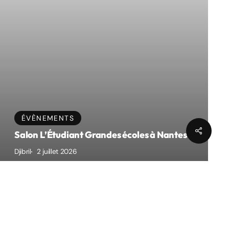
Communauté
Instagram
ÉVÈNEMENTS
Partage
Tik Tok
Salon L’Étudiant Grandes écoles à Nantes
Linkedin
Djibril
2 juillet 2026