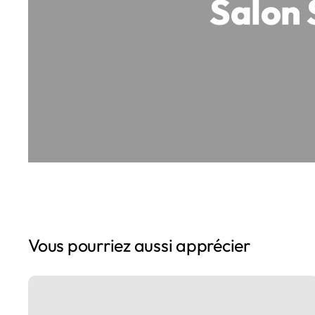
Salon
Vous pourriez aussi apprécier
Salon
Studyrama