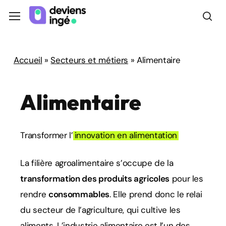
Skip
Menu
Menu
to
sea
main
content
Accueil
»
Secteurs et métiers
»
Alimentaire
Alimentaire
Transformer l’
innovation en alimentation
La filière agroalimentaire s’occupe de la
transformation des produits agricoles
pour les
rendre
consommables
. Elle prend donc le relai
du
secteur de l’agriculture
, qui cultive les
aliments. L’industrie alimentaire est l’un des