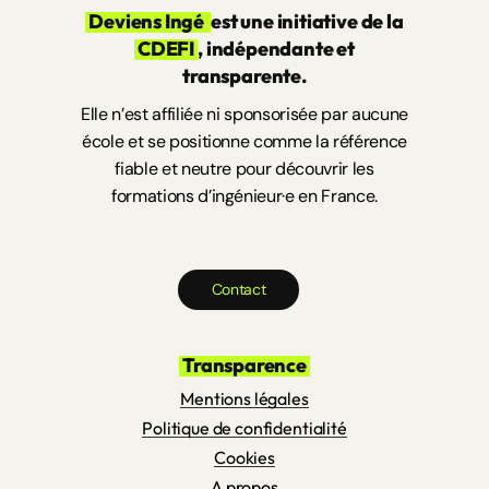
Deviens Ingé
est une initiative de la
CDEFI
, indépendante et
transparente.
Elle n’est affiliée ni sponsorisée par aucune
école et se positionne comme la référence
fiable et neutre pour découvrir les
formations d’ingénieur·e en France.
C
o
n
t
a
c
t
Transparence
Mentions légales
Politique de confidentialité
Cookies
A propos