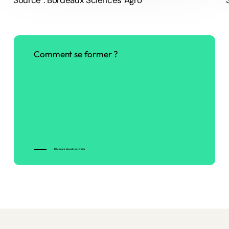
Comment
se
former
?
Découvrir plus de portraits