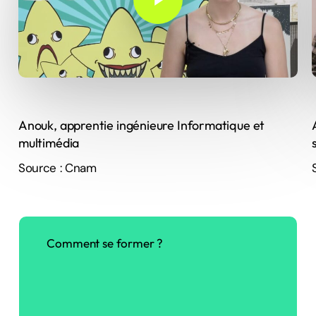
expert·e en production ou diffusion, puis
évoluer vers des fonctions de direction
technique ou d’innovation, voire créer leur
agence.
Anouk, apprentie ingénieure Informatique et
multimédia
Source : Cnam
Comment
se
former
?