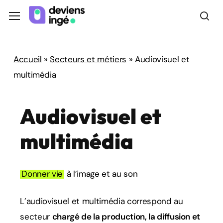
Skip
Menu
Menu
to
sea
main
content
Accueil
»
Secteurs et métiers
»
Audiovisuel et
multimédia
Audiovisuel
et
multimédia
Donner vie
à l’image et au son
L’audiovisuel et multimédia correspond au
secteur
chargé de la production, la diffusion et