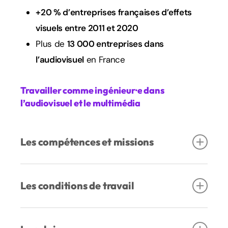
+20 % d’entreprises françaises d’effets
visuels entre 2011 et 2020
Plus de
13 000 entreprises dans
l’audiovisuel
en France
Travailler
comme
ingénieur·e
dans
l’audiovisuel
et
le
multimédia
Les compétences et missions
Compétences :
connaissances solides en
Les conditions de travail
électronique audio/vidéo, optique, traitement
du signal, design interactif, ergonomie
Type de structure
: studios de tournage,
numérique, maîtrise du matériel de prise de