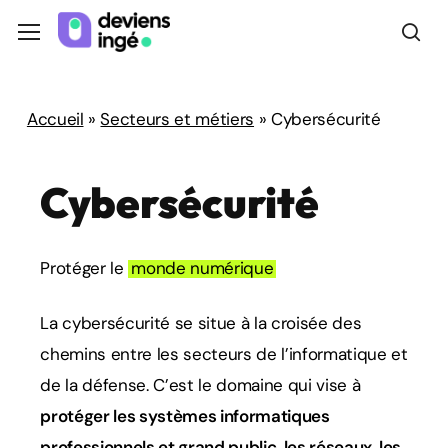
Skip
Menu
Menu
to
sea
main
content
Accueil
»
Secteurs et métiers
»
Cybersécurité
Cybersécurité
Protéger le
monde numérique
La cybersécurité se situe à la croisée des
chemins entre les secteurs de l’
informatique
et
de la
défense
. C’est le domaine qui vise à
protéger les systèmes informatiques
professionnels et grand public, les réseaux, les