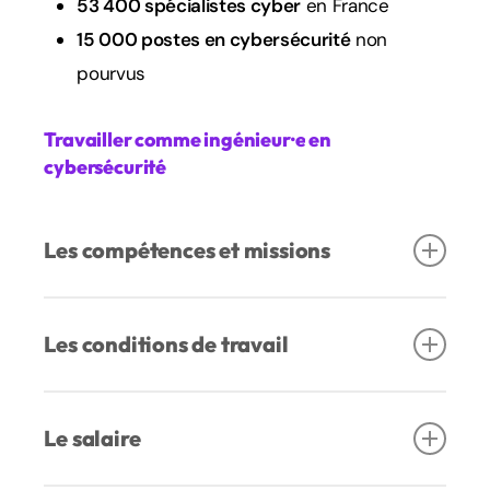
53 400 spécialistes cyber
en France
15 000 postes en cybersécurité
non
pourvus
Travailler
comme
ingénieur·e
en
cybersécurité
Les compétences et missions
Compétences :
informatique, réseaux,
Les conditions de travail
systèmes, mathématiques appliquées,
cryptographie, rigueur, logique, esprit d’analyse,
Type de structure
: entreprises du numérique,
gestion du stress
Le salaire
grandes entreprises, administrations, défense,
hôpitaux, banques, industries, sociétés de
Exemples de missions :