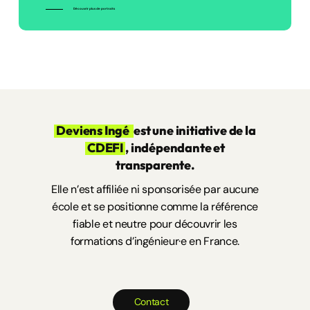
Découvrir plus de portraits
Deviens Ingé
est une initiative de la
CDEFI
, indépendante et
transparente.
Elle n’est affiliée ni sponsorisée par aucune
école et se positionne comme la référence
fiable et neutre pour découvrir les
formations d’ingénieur·e en France.
C
o
n
t
a
c
t