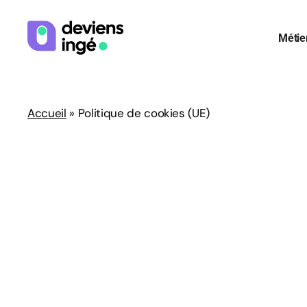
Skip
Menu
to
Métie
main
content
Accueil
»
Politique de cookies (UE)
Tapez [Entrée] pour rechercher ou [Échap] pour ferm