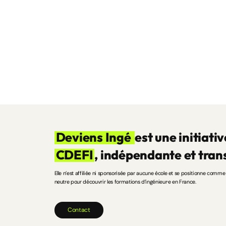
Deviens Ingé
est une initiativ
CDEFI
, indépendante et tran
Elle n’est affiliée ni sponsorisée par aucune école et se positionne comme 
neutre pour découvrir les formations d’ingénieur·e en France.
C
o
n
t
a
c
t